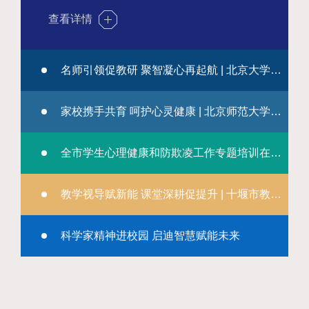
查看详情
名师引领促教研 聚智凝心再起航 | 北京大学教授莅临汉江实验学校交流指导
名师引领促教研 聚智凝心再起航 | 北京大学
家校携手共育 呵护心灵健康 | 北京师范大学博士生导师郑日昌教授的讲座专题内容
教授莅临汉江实验学校交流指导
家校携手共育 呵护心灵健康 | 北京师范大学
为进一步促进教师的专业化成长，更好地提高我校教育教学质
全市学生心理健康和防欺凌工作专题培训在汉江实验学校举行
博士生导师郑日昌教授的讲座专题内容
量，十堰市汉江实验
全市学生心理健康和防欺凌工作专题培训在
在全市学生心理健康和防欺凌工作专题讲座上，北京师范大学
教学视导赋新能 课堂深耕促提升 | 十堰市教科院专家对我校进行专项视导
汉江实验学校举行
博士生导师郑日昌教
查看详情
教学视导赋新能 课堂深耕促提升 | 十堰市教
为贯彻落实市教育局文件精神，落实立德树人根本任务，关注
科学家精神进校园 启迪智慧赋能未来
科院专家对我校进行专项视导
学生心理健康，4月
查看详情
科学家精神进校园 启迪智慧赋能未来
4月2日，十堰市教科院副院长丁海燕、小学室主任刘耀、初中
室主任周文等一行
查看详情
科学启迪智慧，科技创造未来。3月27—28日，十堰市科技教