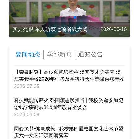
【教师专访】深耕语文沃土 静待桃李芬芳 月度教研教改明星教师 邱小翠
实力亮眼 单人斩获七项省级大奖
2026-06-16
-16
要闻动态
学部新闻
通知公告
【荣誉时刻】高位领跑续华章 汉实英才竞芬芳 汉
江实验学校2026年中考及学科特长生选拔喜获丰收
2026-07-05
科技赋能传薪火 强国颂志践担当​ | 我校受邀参加纪
念钱学森诞辰115周年教育座谈会
2026-06-08
同心筑梦·健康成长 | 我校第四届校园文化艺术节暨
庆六一文艺汇演圆满落幕