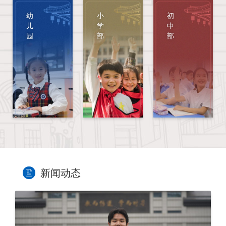
幼
小
初
儿
学
中
园
部
部
新闻动态